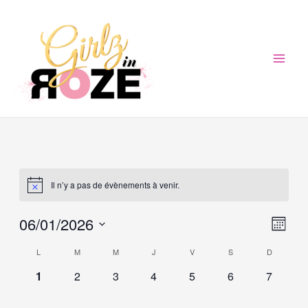
Aller
au
contenu
Mai
Men
Il n’y a pas de évènements à venir.
Navi
Navi
06/01/2026
Mois
de
par
Sélectionnez
Calendrier
L
M
M
J
V
S
D
vue
une
cons
Évè
de
0
0
0
0
0
0
0
1
2
3
4
5
6
7
date.
évènement,
évènement,
évènement,
évènement,
évènement,
évènement,
évèneme
Évènements