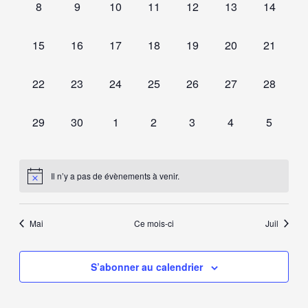
0
0
0
0
0
0
0
8
9
10
11
12
13
14
évènement,
évènement,
évènement,
évènement,
évènement,
évènement,
évèneme
0
0
0
0
0
0
0
15
16
17
18
19
20
21
évènement,
évènement,
évènement,
évènement,
évènement,
évènement,
évèneme
0
0
0
0
0
0
0
22
23
24
25
26
27
28
évènement,
évènement,
évènement,
évènement,
évènement,
évènement,
évèneme
0
0
0
0
0
0
0
29
30
1
2
3
4
5
évènement,
évènement,
évènement,
évènement,
évènement,
évènement,
évèneme
Il n’y a pas de évènements à venir.
Mai
Ce mois-ci
Juil
S’abonner au calendrier