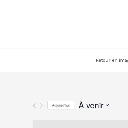
Aller
au
contenu
Retour en ima
À venir
Aujourd'hui
Sélectionnez
une