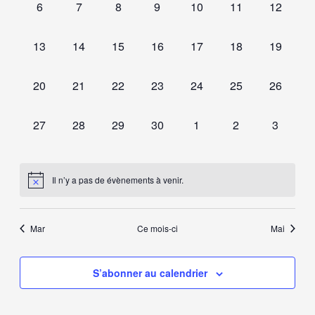
0
0
0
0
0
0
0
6
7
8
9
10
11
12
évènement,
évènement,
évènement,
évènement,
évènement,
évènement,
évèneme
0
0
0
0
0
0
0
13
14
15
16
17
18
19
évènement,
évènement,
évènement,
évènement,
évènement,
évènement,
évèneme
0
0
0
0
0
0
0
20
21
22
23
24
25
26
évènement,
évènement,
évènement,
évènement,
évènement,
évènement,
évèneme
0
0
0
0
0
0
0
27
28
29
30
1
2
3
évènement,
évènement,
évènement,
évènement,
évènement,
évènement,
évèneme
Il n’y a pas de évènements à venir.
Mar
Ce mois-ci
Mai
S’abonner au calendrier